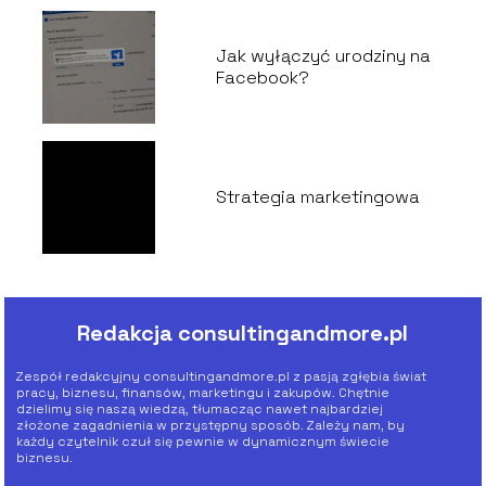
Jak wyłączyć urodziny na
Facebook?
Strategia marketingowa
Redakcja consultingandmore.pl
Zespół redakcyjny consultingandmore.pl z pasją zgłębia świat
pracy, biznesu, finansów, marketingu i zakupów. Chętnie
dzielimy się naszą wiedzą, tłumacząc nawet najbardziej
złożone zagadnienia w przystępny sposób. Zależy nam, by
każdy czytelnik czuł się pewnie w dynamicznym świecie
biznesu.