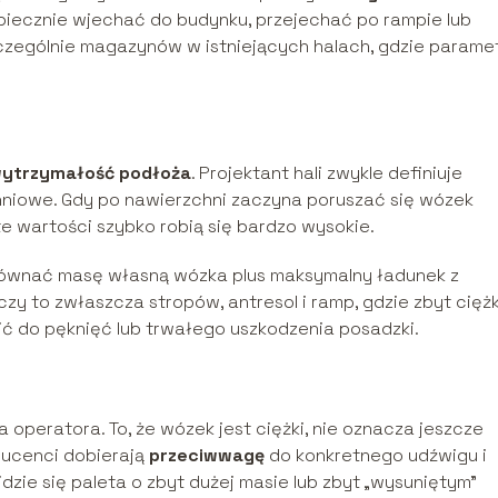
iecznie wjechać do budynku, przejechać po rampie lub
zczególnie magazynów w istniejących halach, gdzie parame
ytrzymałość podłoża
. Projektant hali zwykle definiuje
niowe. Gdy po nawierzchni zaczyna poruszać się wózek
te wartości szybko robią się bardzo wysokie.
równać masę własną wózka plus maksymalny ładunek z
zy to zwłaszcza stropów, antresol i ramp, gdzie zbyt ciężk
 do pęknięć lub trwałego uszkodzenia posadzki.
peratora. To, że wózek jest ciężki, nie oznacza jeszcze
ducenci dobierają
przeciwwagę
do konkretnego udźwigu i
dzie się paleta o zbyt dużej masie lub zbyt „wysuniętym”