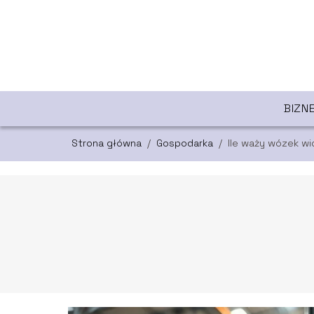
BIZN
Strona główna
/
Gospodarka
/
Ile waży wózek w