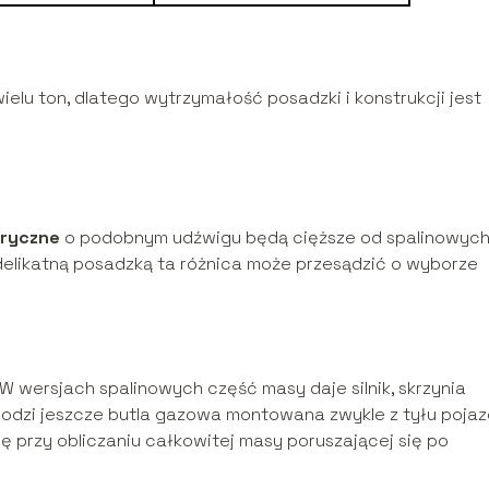
elu ton, dlatego wytrzymałość posadzki i konstrukcji jest
tryczne
o podobnym udźwigu będą cięższe od spalinowyc
delikatną posadzką ta różnica może przesądzić o wyborze
 wersjach spalinowych część masy daje silnik, skrzynia
hodzi jeszcze butla gazowa montowana zwykle z tyłu pojaz
ę przy obliczaniu całkowitej masy poruszającej się po