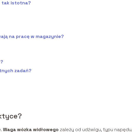
 tak istotna?
ają na pracę w magazynie?
e?
etnych zadań?
ktyce?
e.
Waga wózka widłowego
zależy od udźwigu, typu napędu