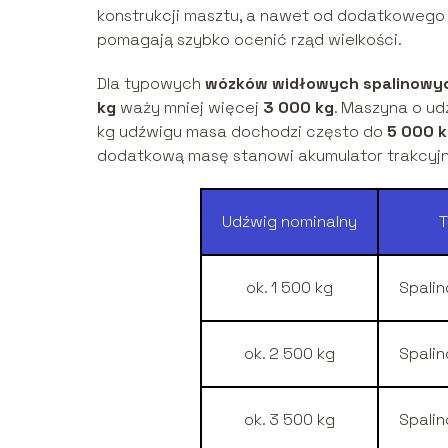
konstrukcji masztu, a nawet od dodatkowego 
pomagają szybko ocenić rząd wielkości.
Dla typowych
wózków widłowych spalinowy
kg
waży mniej więcej
3 000 kg
. Maszyna o ud
kg udźwigu masa dochodzi często do
5 000 
dodatkową masę stanowi akumulator trakcyjn
Udźwig nominalny
ok. 1 500 kg
Spalin
ok. 2 500 kg
Spalin
ok. 3 500 kg
Spalin