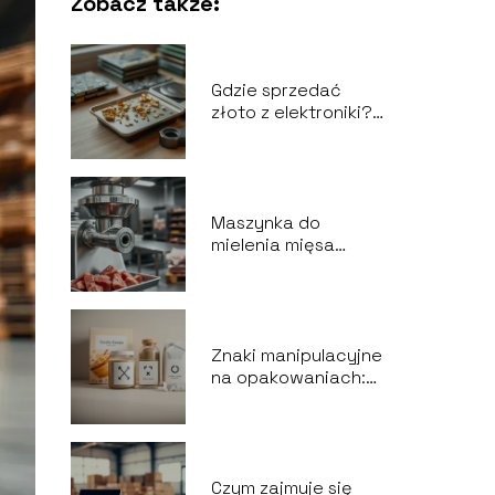
Zobacz także:
Gdzie sprzedać
złoto z elektroniki?
Najlepsze miejsca i
porady
Maszynka do
mielenia mięsa
przemysłowa –
wybór i
zastosowania
Znaki manipulacyjne
na opakowaniach:
co oznaczają i jak je
rozpoznać?
Czym zajmuje się