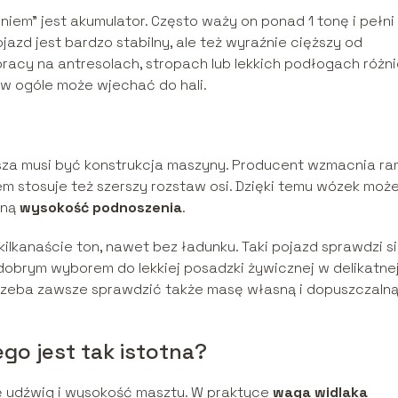
em” jest akumulator. Często waży on ponad 1 tonę i pełni
jazd jest bardzo stabilny, ale też wyraźnie cięższy od
racy na antresolach, stropach lub lekkich podłogach różn
w ogóle może wjechać do hali.
sza musi być konstrukcja maszyny. Producent wzmacnia ra
em stosuje też szerszy rozstaw osi. Dzięki temu wózek moż
oną
wysokość podnoszenia
.
lkanaście ton, nawet bez ładunku. Taki pojazd sprawdzi s
 dobrym wyborem do lekkiej posadzki żywicznej w delikatne
 Trzeba zawsze sprawdzić także masę własną i dopuszczaln
o jest tak istotna?
ię udźwig i wysokość masztu. W praktyce
waga widlaka