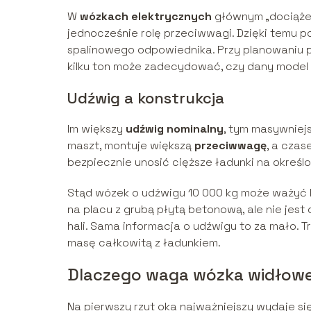
W
wózkach elektrycznych
głównym „dociążeni
jednocześnie rolę przeciwwagi. Dzięki temu po
spalinowego odpowiednika. Przy planowaniu p
kilku ton może zadecydować, czy dany model 
Udźwig a konstrukcja
Im większy
udźwig nominalny
, tym masywniej
maszt, montuje większą
przeciwwagę
, a czas
bezpiecznie unosić cięższe ładunki na określ
Stąd wózek o udźwigu 10 000 kg może ważyć ki
na placu z grubą płytą betonową, ale nie jest
hali. Sama informacja o udźwigu to za mało.
masę całkowitą z ładunkiem.
Dlaczego waga wózka widłoweg
Na pierwszy rzut oka najważniejszy wydaje s