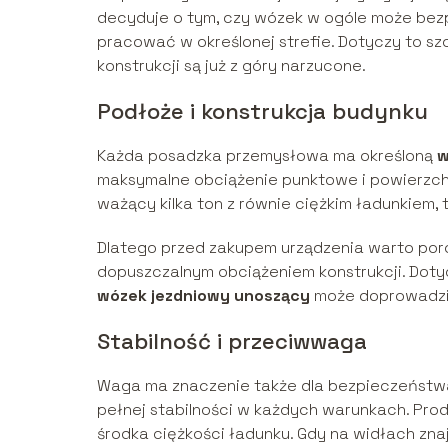
decyduje o tym, czy wózek w ogóle może bezp
pracować w określonej strefie. Dotyczy to s
konstrukcji są już z góry narzucone.
Podłoże i konstrukcja budynku
Każda posadzka przemysłowa ma określoną
w
maksymalne obciążenie punktowe i powierzch
ważący kilka ton z równie ciężkim ładunkiem, 
Dlatego przed zakupem urządzenia warto po
dopuszczalnym obciążeniem konstrukcji. Dotyc
wózek jezdniowy unoszący
może doprowadzić
Stabilność i przeciwwaga
Waga ma znaczenie także dla bezpieczeństwa o
pełnej stabilności w każdych warunkach. Pro
środka ciężkości ładunku. Gdy na widłach znaj