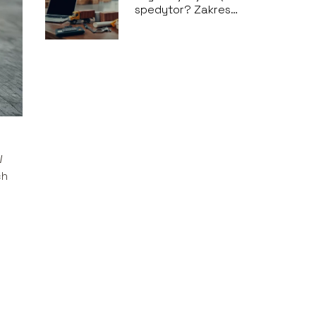
spedytor? Zakres
obowiązków i
kompetencje
W
ch