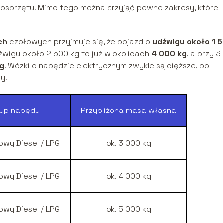
osprzętu. Mimo tego można przyjąć pewne zakresy, które
ch
czołowych przyjmuje się, że pojazd o
udźwigu około 1 
źwigu około 2 500 kg to już w okolicach
4 000 kg
, a przy 3
kg
. Wózki o napędzie elektrycznym zwykle są cięższe, bo
y.
Typ napędu
Przybliżona masa własna
owy Diesel / LPG
ok. 3 000 kg
owy Diesel / LPG
ok. 4 000 kg
owy Diesel / LPG
ok. 5 000 kg