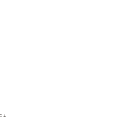
h
du.