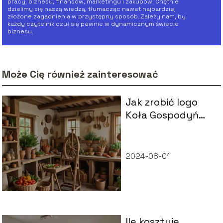
pracy, biznesu, finansów, marketingu i zakupów. Chętnie
dzielimy się naszą wiedzą, tłumacząc nawet najbardziej
złożone zagadnienia w przystępny sposób. Zależy nam, by
każdy czytelnik czuł się pewnie w dynamicznym świecie
biznesu.
Może Cię również zainteresować
Jak zrobić logo
Koła Gospodyń
Wiejskich?
2024-08-01
Ile kosztuje