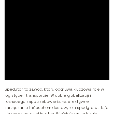
Spedytor to zawód, który odgrywa kluczową rolę w
logistyce i transporcie. W dobie globalizacji i
rosnącego zapotrzebowania na efektywne
zarządzanie łańcuchem dostaw, rola spedytora staje
się coraz bardziej istotna. W niniejszym artykule