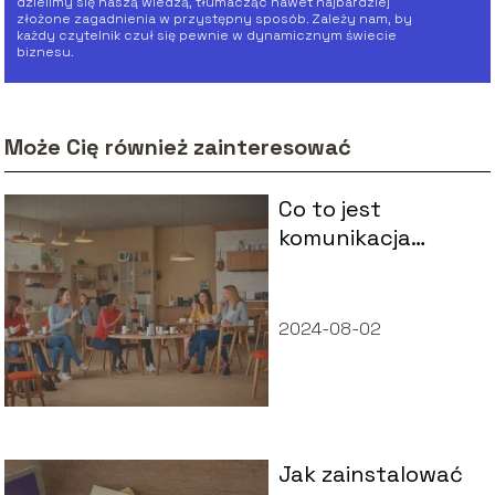
dzielimy się naszą wiedzą, tłumacząc nawet najbardziej
złożone zagadnienia w przystępny sposób. Zależy nam, by
każdy czytelnik czuł się pewnie w dynamicznym świecie
biznesu.
Może Cię również zainteresować
Co to jest
komunikacja
interpersonalna?
2024-08-02
Jak zainstalować