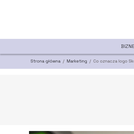
BIZN
Strona główna
/
Marketing
/
Co oznacza logo S