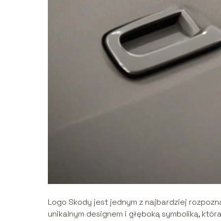
Logo Skody jest jednym z najbardziej rozpozn
unikalnym designem i głęboką symboliką, która