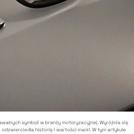
awalnych symboli w branży motoryzacyjnej. Wyróżnia się
 odzwierciedla historię i wartości marki. W tym artykule