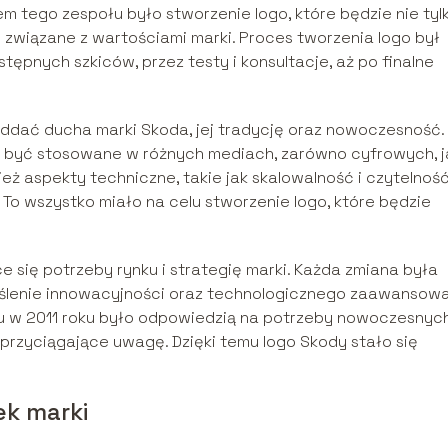
m tego zespołu było stworzenie logo, które będzie nie tyl
 związane z wartościami marki. Proces tworzenia logo był
ępnych szkiców, przez testy i konsultacje, aż po finalne
oddać ducha marki Skoda, jej tradycję oraz nowoczesność.
o być stosowane w różnych mediach, zarówno cyfrowych, ja
eż aspekty techniczne, takie jak skalowalność i czytelnoś
 To wszystko miało na celu stworzenie logo, które będzie
e się potrzeby rynku i strategię marki. Każda zmiana była
reślenie innowacyjności oraz technologicznego zaawansow
u w 2011 roku było odpowiedzią na potrzeby nowoczesnyc
przyciągające uwagę. Dzięki temu logo Skody stało się
ek marki