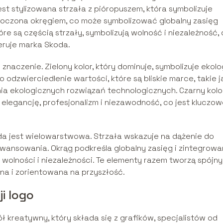
t stylizowana strzała z pióropuszem, która symbolizuje
otoczona okręgiem, co może symbolizować globalny zasięg
tóre są częścią strzały, symbolizują wolność i niezależność,
feruje marka Skoda.
naczenie. Zielony kolor, który dominuje, symbolizuje ekolo
odzwierciedlenie wartości, które są bliskie marce, takie j
ia ekologicznych rozwiązań technologicznych. Czarny kolor
 elegancję, profesjonalizm i niezawodność, co jest kluczo
da jest wielowarstwowa. Strzała wskazuje na dążenie do
awansowania. Okrąg podkreśla globalny zasięg i zintegrow
 wolności i niezależności. Te elementy razem tworzą spójny
na i zorientowana na przyszłość.
i logo
 kreatywny, który składa się z grafików, specjalistów od