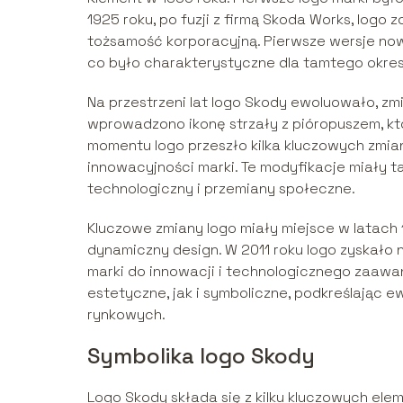
1925 roku, po fuzji z firmą Skoda Works, logo
tożsamość korporacyjną. Pierwsze wersje no
co było charakterystyczne dla tamtego okres
Na przestrzeni lat logo Skody ewoluowało, zmie
wprowadzono ikonę strzały z pióropuszem, kt
momentu logo przeszło kilka kluczowych zmian
innowacyjności marki. Te modyfikacje miały t
technologiczny i przemiany społeczne.
Kluczowe zmiany logo miały miejsce w latach 
dynamiczny design. W 2011 roku logo zyskało
marki do innowacji i technologicznego zaaw
estetyczne, jak i symboliczne, podkreślając e
rynkowych.
Symbolika logo Skody
Logo Skody składa się z kilku kluczowych ele