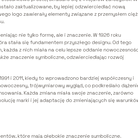
 zostało zaktualizowane, by lepiej odzwierciedlać nową
wego logo zawierały elementy związane z przemysłem cięż
u.
niając nie tylko formę, ale i znaczenie. W 1926 roku
óra stała się fundamentem przyszłego designu. Od tego
, każda z nich miała na celu lepsze oddanie nowoczesności
akże znaczenie symboliczne, odzwierciedlając rozwój
1991 i 2011, kiedy to wprowadzono bardziej współczesny i
 nowoczesny, trójwymiarowy wygląd, co podkreślało dążeni
ansowania. Każda zmiana miała swoje znaczenie, zarówno
wolucję marki i jej adaptację do zmieniających się warunkó
mentów, które mają głębokie znaczenie symboliczne.