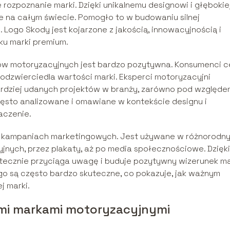
ozpoznanie marki. Dzięki unikalnemu designowi i głębokie
e na całym świecie. Pomogło to w budowaniu silnej
 Logo Skody jest kojarzone z jakością, innowacyjnością i
ku marki premium.
ów motoryzacyjnych jest bardzo pozytywna. Konsumenci c
odzwierciedla wartości marki. Eksperci motoryzacyjni
jbardziej udanych projektów w branży, zarówno pod względ
często analizowane i omawiane w kontekście designu i
aczenie.
w kampaniach marketingowych. Jest używane w różnorodn
jnych, przez plakaty, aż po media społecznościowe. Dzięki
utecznie przyciąga uwagę i buduje pozytywny wizerunek ma
o są często bardzo skuteczne, co pokazuje, jak ważnym
j marki.
ymi markami motoryzacyjnymi