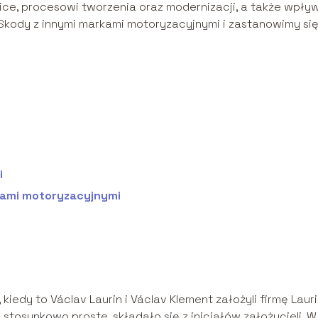
olice, procesowi tworzenia oraz modernizacji, a także wpły
Skody z innymi markami motoryzacyjnymi i zastanowimy si
i
kami motoryzacyjnymi
kiedy to Václav Laurin i Václav Klement założyli firmę Lauri
 stosunkowo proste, składało się z inicjałów założycieli. W