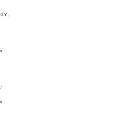
kim,
 i
e
w