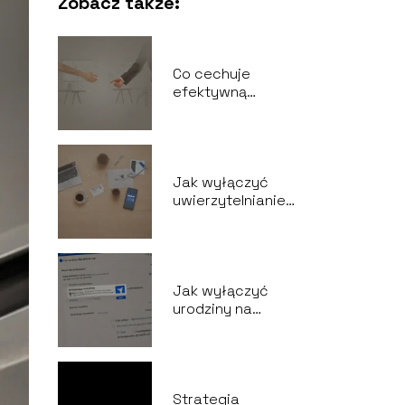
Zobacz także:
Co cechuje
efektywną
komunikacje?
Jak wyłączyć
uwierzytelnianie
dwuskładnikowe
Facebook?
Jak wyłączyć
urodziny na
Facebook?
Strategia