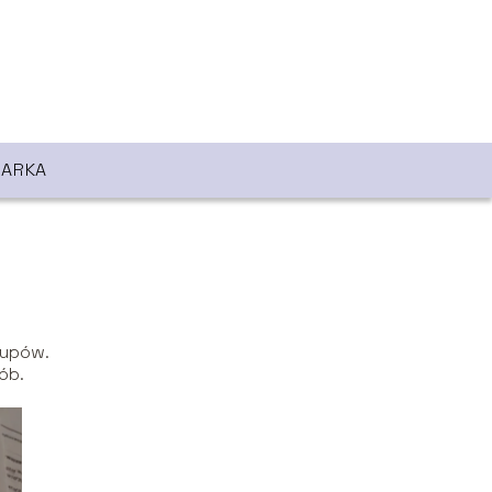
ARKA
kupów.
ób.