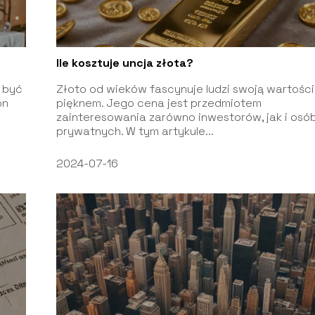
Ile kosztuje uncja złota?
 być
Złoto od wieków fascynuje ludzi swoją wartości
on
pięknem. Jego cena jest przedmiotem
zainteresowania zarówno inwestorów, jak i osó
prywatnych. W tym artykule...
2024-07-16