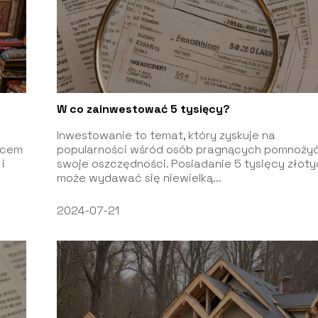
W co zainwestować 5 tysięcy?
Inwestowanie to temat, który zyskuje na
jscem
popularności wśród osób pragnących pomnoży
i
swoje oszczędności. Posiadanie 5 tysięcy złot
może wydawać się niewielką...
2024-07-21