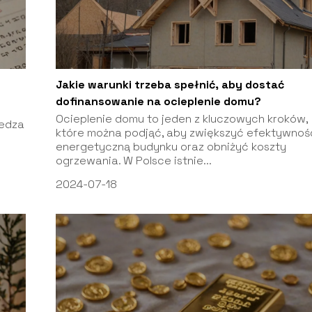
Jakie warunki trzeba spełnić, aby dostać
dofinansowanie na ocieplenie domu?
Ocieplenie domu to jeden z kluczowych kroków,
iedza
które można podjąć, aby zwiększyć efektywnoś
energetyczną budynku oraz obniżyć koszty
ogrzewania. W Polsce istnie...
2024-07-18