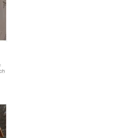
ć
ych