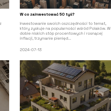
W co zainwestować 50 tyś?
z
Inwestowanie swoich oszczędności to temat,
który zyskuje na popularności wśród Polaków. W
dobie niskich stóp procentowych i rosnącej
inflacji, trzymanie pienięd...
2024-07-13