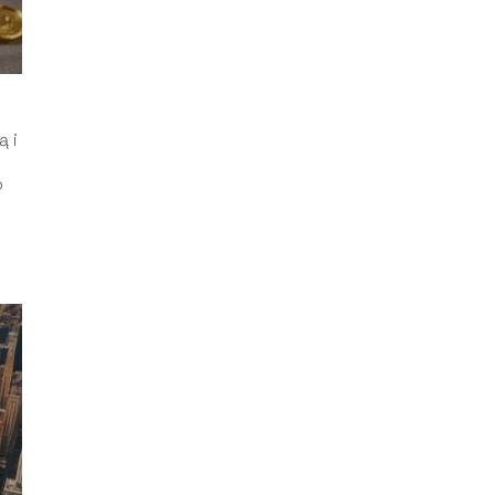
ą i
b